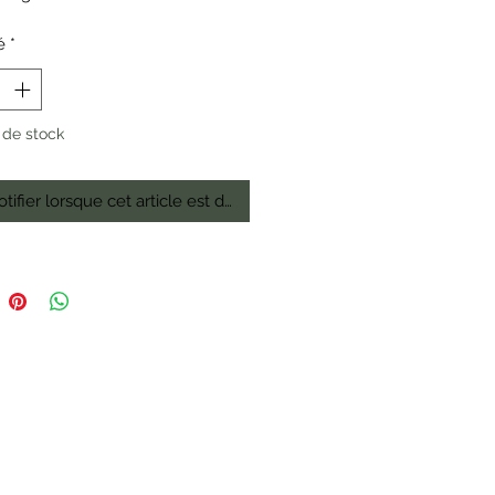
es.
é
*
 de stock
tifier lorsque cet article est disponible