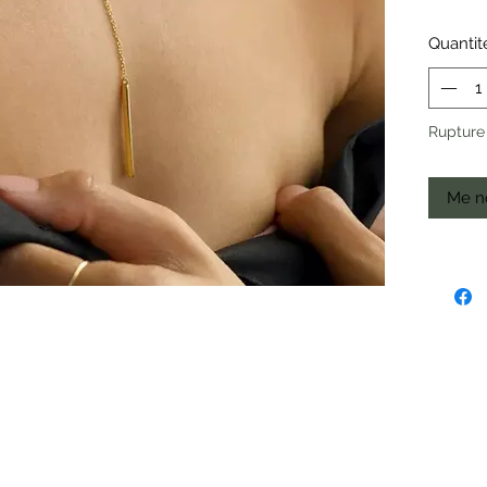
Ajustabl
Quantit
Rupture
Me no