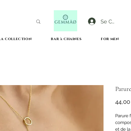
Se Connect
LA COLLECTION
BAR à CHAINES
FOR MEN
LIVRAISON OFFERTE DèS 50€ D'ACHAT
Parure
44,00
Parure f
composé
et de l