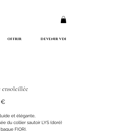
er
OFFRIR
DEVENIR VDI
 ensoleillée
Prix
 €
luide et élégante,
e du collier sautoir LYS (doré)
a bague FIORI.