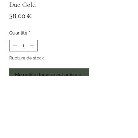
Duo Gold
Prix
38,00 €
Quantité
*
Rupture de stock
Me notifier lorsque cet article est disponible
Association de deux bagues de la 
nouvelle Collection Géométrique 
Programme de Fidélité
Lyon, France