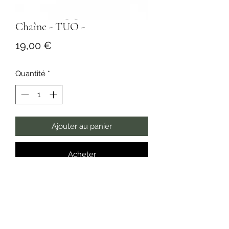
Chaîne - TUO -
Prix
19,00 €
Quantité
*
Ajouter au panier
Acheter
Chaine en acier inoxydable argenté

*Ajustable - Longueur 45 cm

* Hypoallergénique, ce bijou résiste à 
l’eau et ne noircit pas.
