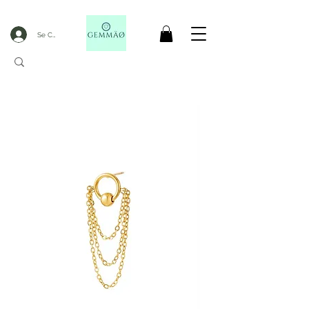
Se Connecter
LIVRAISON OFFERTE DèS 50€ D'ACHAT