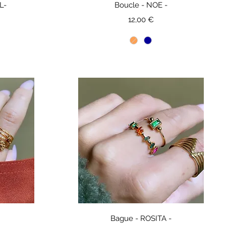
L-
Boucle - NOE -
Prix
12,00 €
Bague - ROSITA -