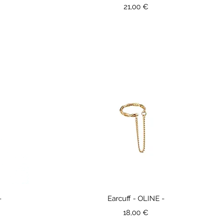
Prix
21,00 €
-
Earcuff - OLINE -
Prix
18,00 €