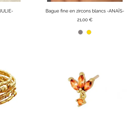
-JULIE-
Bague fine en zircons blancs -ANAÏS-
Prix
21,00 €