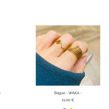
-
Bague - WAKA -
Prix
21,00 €