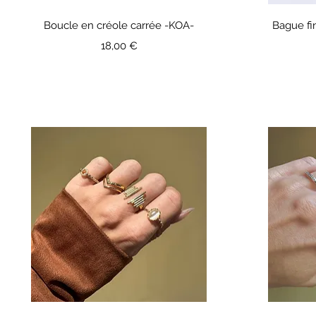
Boucle en créole carrée -KOA-
Bague fi
Prix
18,00 €