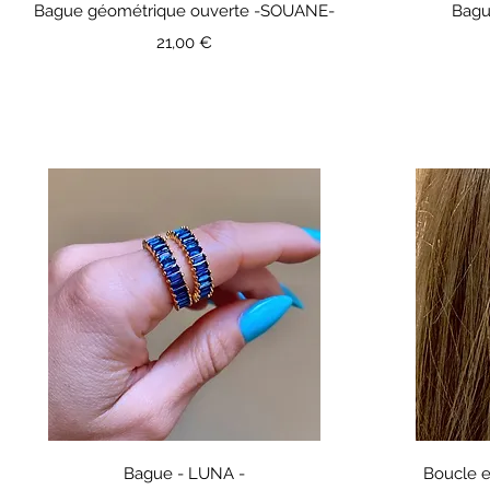
Bague géométrique ouverte -SOUANE-
Bagu
Prix
21,00 €
Bague - LUNA -
Boucle e