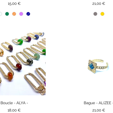
Prix
Prix
15,00 €
21,00 €
Boucle - ALYA -
Bague - ALIZEE 
Prix
Prix
18,00 €
21,00 €