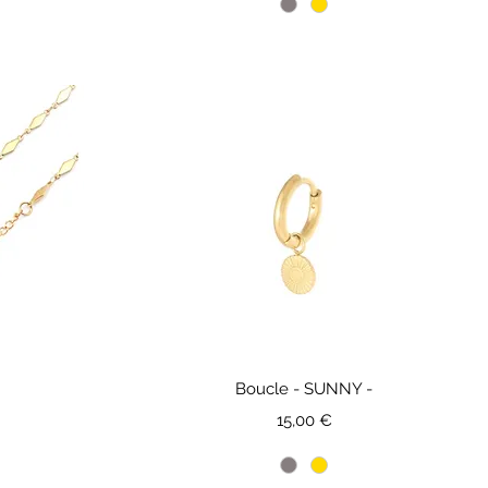
Boucle - SUNNY -
Prix
15,00 €