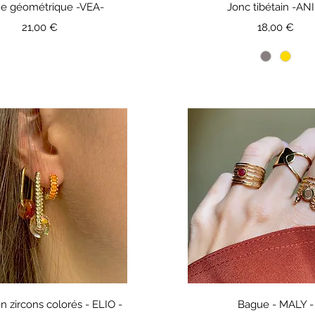
e géométrique -VEA-
Jonc tibétain -ANI
Prix
Prix
21,00 €
18,00 €
n zircons colorés - ELIO -
Bague - MALY -