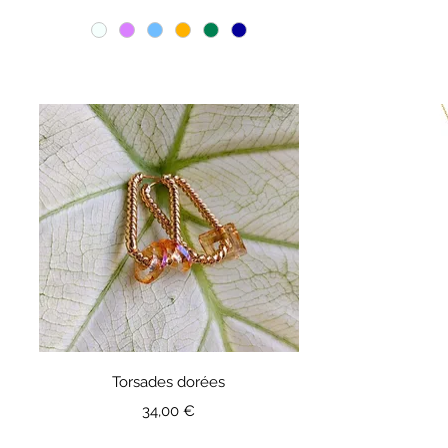
Torsades dorées
Prix
34,00 €