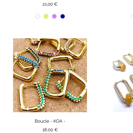
Prix
21,00 €
Boucle - KOA -
Prix
18,00 €