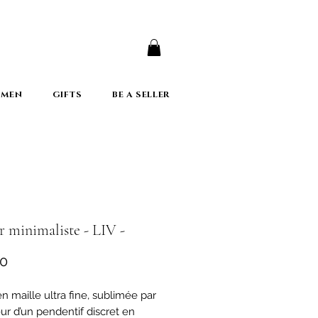
er
 MEN
GIFTS
BE A SELLER
r minimaliste - LIV -
Price
00
en maille ultra fine, sublimée par
eur d’un pendentif discret en