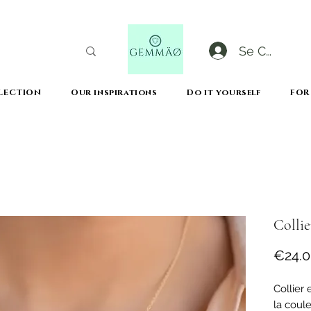
Se Connect
LECTION
Our inspirations
Do it yourself
FOR
CODE GOBLACKFRIDAY
+
----- FREE DELIVERY FROM 50€ PURCHASE -----
Collie
€24.
Collier 
la coul