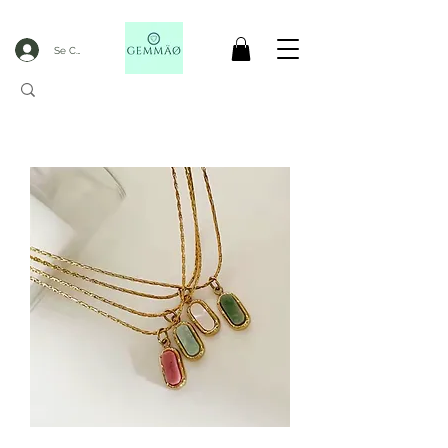
Se Connecter
CODE GOBLACKFRIDAY
+
----- FREE DELIVERY FROM 50€ PURCHASE -----