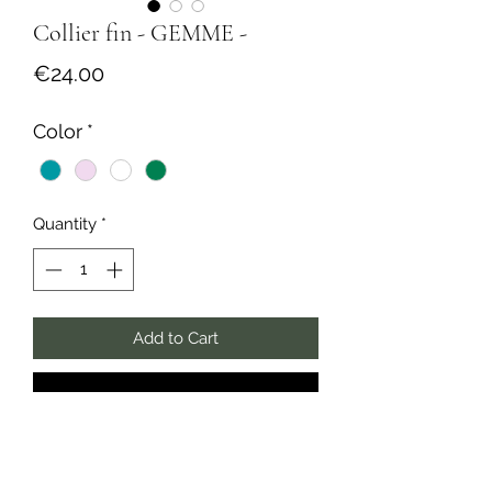
Collier fin - GEMME -
Price
€24.00
Color
*
Quantity
*
Add to Cart
Buy Now
Collier en maille ultra fine, sublimée
par la couleur d’un pendentif discret