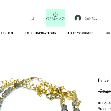
Se Connect
LECTION
Our inspirations
Do it yourself
FOR
CODE GOBLACKFRIDAY
+
----- FREE DELIVERY FROM 50€ PURCHASE -----
Bracel
 €24.
✺ Colle
Bracele