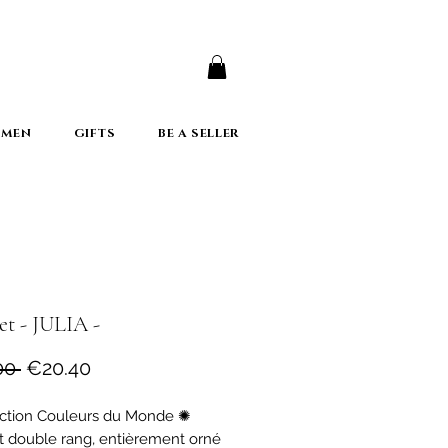
er
 MEN
GIFTS
BE A SELLER
et - JULIA -
Regular
Sale
00 
€20.40
Price
Price
ction Couleurs du Monde ✺
t double rang, entièrement orné