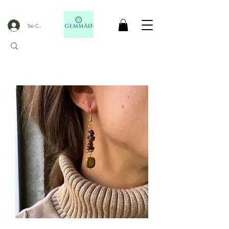
Se Connecter
CODE GOBLACKFRIDAY
+
----- FREE DELIVERY FROM 50€ PURCHASE -----