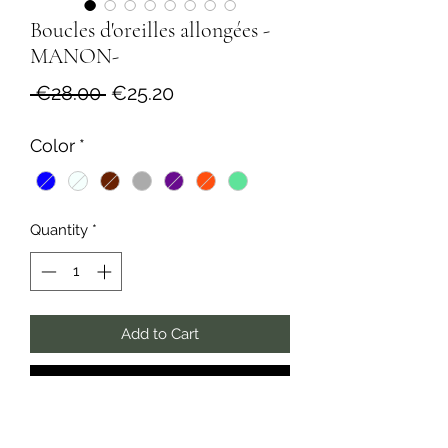
Boucles d'oreilles allongées -
MANON-
Regular
Sale
 €28.00 
€25.20
Price
Price
Color
*
Quantity
*
Add to Cart
Buy Now
Paire de boucles d'oreilles