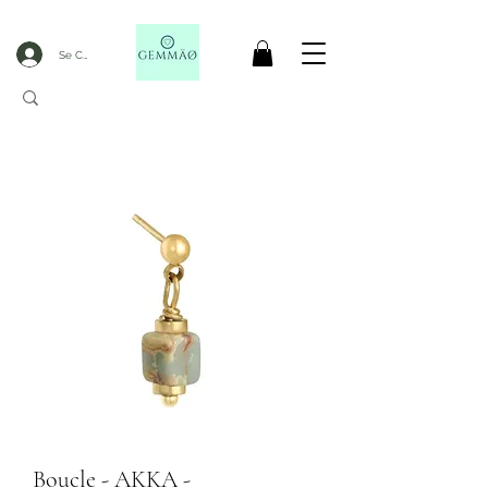
Se Connecter
CODE GOBLACKFRIDAY
+
----- FREE DELIVERY FROM 50€ PURCHASE -----
Boucle - AKKA -