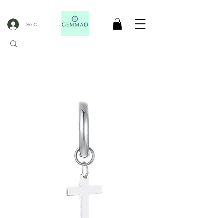
Se Connecter
CODE GOBLACKFRIDAY
+
----- FREE DELIVERY FROM 50€ PURCHASE -----