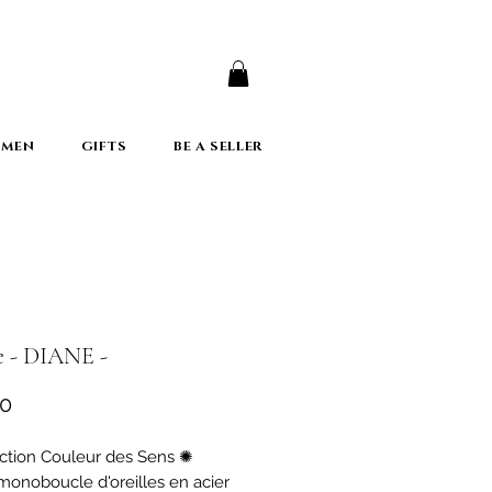
er
 MEN
GIFTS
BE A SELLER
e - DIANE -
Price
00
ction Couleur des Sens ✺
monoboucle d'oreilles en acier