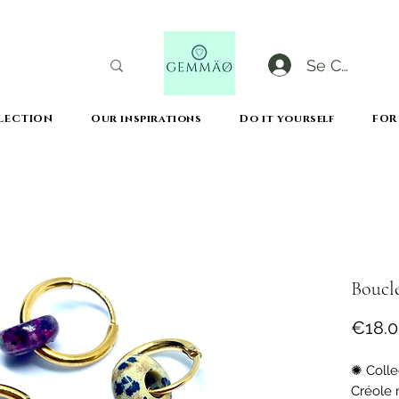
Se Connect
LECTION
Our inspirations
Do it yourself
FOR
CODE GOBLACKFRIDAY
+
----- FREE DELIVERY FROM 50€ PURCHASE -----
Boucl
€18.
✺ Colle
Créole 