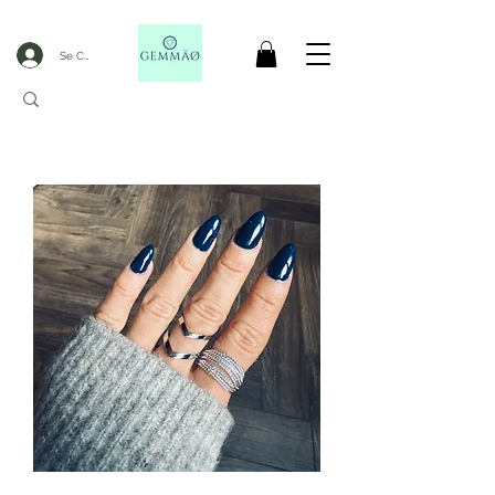
Se Connecter
CODE GOBLACKFRIDAY
+
----- FREE DELIVERY FROM 50€ PURCHASE -----