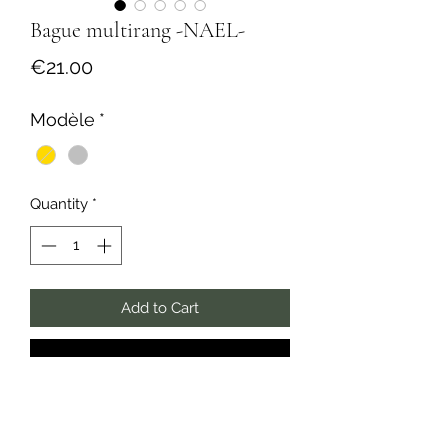
Bague multirang -NAEL-
Price
€21.00
Modèle
*
Quantity
*
Add to Cart
Buy Now
Bague multirang, confectionnée à
partir d'acier inoxydable.